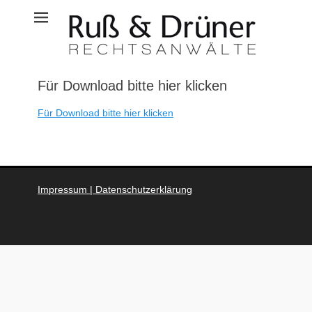
Zum
Rechtsanwaltskanz
Inhalt
springen
Ruß & Drüner
Für Download bitte hier klicken
Für Download bitte hier klicken
Impressum | Datenschutzerklärung